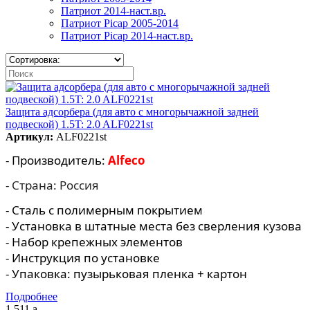
Патриот 2014-наст.вр.
Патриот Picap 2005-2014
Патриот Picap 2014-наст.вр.
Защита адсорбера (для авто с многорычажной задней
подвеской) 1.5T: 2.0 ALF0221st
Артикул:
ALF0221st
- Производитель:
Alfeco
- Страна: Россия
- Сталь с полимерным покрытием
- Установка в штатные места без сверления кузова
- Набор крепежных элементов
- Инструкция по установке
- Упаковка: пузырьковая пленка + картон
Подробнее
1 511
a