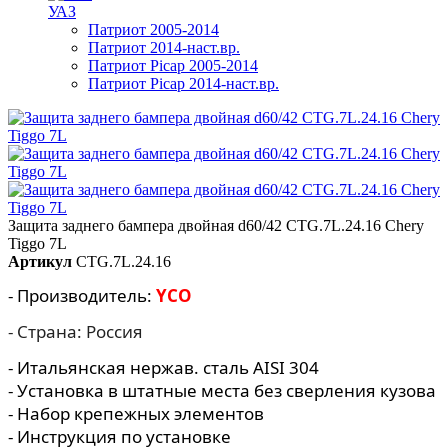
УАЗ
Патриот 2005-2014
Патриот 2014-наст.вр.
Патриот Picap 2005-2014
Патриот Picap 2014-наст.вр.
Защита заднего бампера двойная d60/42 CTG.7L.24.16 Chery
Tiggo 7L
Артикул
CTG.7L.24.16
- Производитель:
YCO
- Страна: Россия
- Итальянская нержав. сталь AISI 304
- Установка в штатные места без сверления кузова
- Набор крепежных элементов
- Инструкция по установке