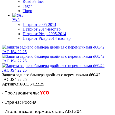
Road Partner
Tager
Tingo
УАЗ
Патриот 2005-2014
Патриот 2014-наст.вр.
Патриот Picap 2005-2014
Патриот Picap 2014-наст.вр.
Защита заднего бампера двойная с перемычками d60/42
JAC.JS4.22.25
Артикул
JAC.JS4.22.25
- Производитель:
YCO
- Страна: Россия
- Итальянская нержав. сталь AISI 304