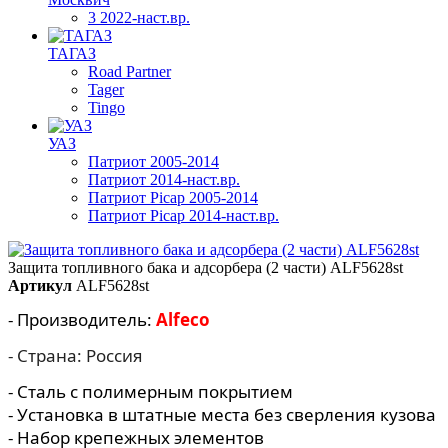
3 2022-наст.вр.
ТАГАЗ
Road Partner
Tager
Tingo
УАЗ
Патриот 2005-2014
Патриот 2014-наст.вр.
Патриот Picap 2005-2014
Патриот Picap 2014-наст.вр.
Защита топливного бака и адсорбера (2 части) ALF5628st
Артикул
ALF5628st
- Производитель:
Alfeco
- Страна: Россия
- Сталь с полимерным покрытием
- Установка в штатные места без сверления кузова
- Набор крепежных элементов