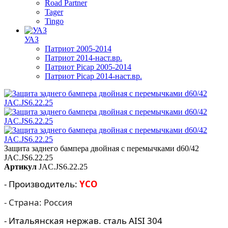
Road Partner
Tager
Tingo
УАЗ
Патриот 2005-2014
Патриот 2014-наст.вр.
Патриот Picap 2005-2014
Патриот Picap 2014-наст.вр.
Защита заднего бампера двойная с перемычками d60/42
JAC.JS6.22.25
Артикул
JAC.JS6.22.25
- Производитель:
YCO
- Страна: Россия
- Итальянская нержав. сталь AISI 304