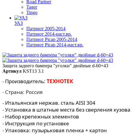
Road Partner
Tager
Tingo
УАЗ
Патриот 2005-2014
Патриот 2014-наст.вр.
Патриот Picap 2005-2014
Патриот Picap 2014-наст.вр.
Защита заднего бампера "уголки" двойные d-60+43
Артикул
KST13 3.1
- Производитель:
ТЕХНОТЕК
- Страна: Россия
- Итальянская нержав. сталь AISI 304
- Установка в штатные места без сверления кузова
- Набор крепежных элементов
- Инструкция по установке
- Упаковка: пузырьковая пленка + картон