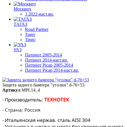
Москвич
3 2022-наст.вр.
ТАГАЗ
Road Partner
Tager
Tingo
УАЗ
Патриот 2005-2014
Патриот 2014-наст.вр.
Патриот Picap 2005-2014
Патриот Picap 2014-наст.вр.
Защита заднего бампера "уголки" d-76+53
Артикул
MPL14_4
- Производитель:
ТЕХНОТЕК
- Страна: Россия
- Итальянская нержав. сталь AISI 304
- Установка в штатные места без сверления кузова