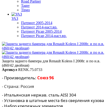
Road Partner
Tager
Tingo
УАЗ
Патриот 2005-2014
Патриот 2014-наст.вр.
Патриот Picap 2005-2014
Патриот Picap 2014-наст.вр.
Защита заднего бампера для Renault Koleos I 2008г. и по н.в.
(d60/42 двойная)
Артикул
RENK.75.0733
- Производитель:
Союз 96
- Страна: Россия
- Итальянская нержав. сталь AISI 304
- Установка в штатные места без сверления кузова
- Набор крепежных элементов