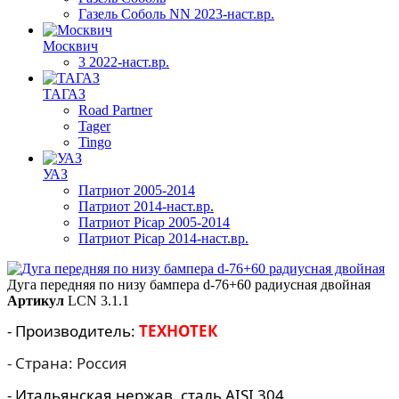
Газель Соболь NN 2023-наст.вр.
Москвич
3 2022-наст.вр.
ТАГАЗ
Road Partner
Tager
Tingo
УАЗ
Патриот 2005-2014
Патриот 2014-наст.вр.
Патриот Picap 2005-2014
Патриот Picap 2014-наст.вр.
Дуга передняя по низу бампера d-76+60 радиусная двойная
Артикул
LCN 3.1.1
- Производитель:
ТЕХНОТЕК
- Страна: Россия
- Итальянская нержав. сталь AISI 304