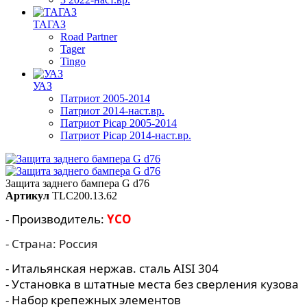
ТАГАЗ
Road Partner
Tager
Tingo
УАЗ
Патриот 2005-2014
Патриот 2014-наст.вр.
Патриот Picap 2005-2014
Патриот Picap 2014-наст.вр.
Защита заднего бампера G d76
Артикул
TLC200.13.62
- Производитель:
YCO
- Страна: Россия
- Итальянская нержав. сталь AISI 304
- Установка в штатные места без сверления кузова
- Набор крепежных элементов