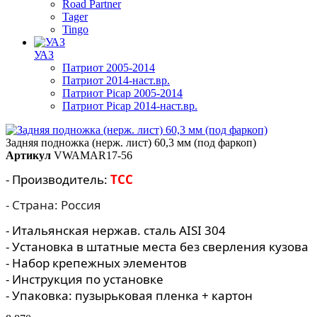
Road Partner
Tager
Tingo
УАЗ
Патриот 2005-2014
Патриот 2014-наст.вр.
Патриот Picap 2005-2014
Патриот Picap 2014-наст.вр.
Задняя подножка (нерж. лист) 60,3 мм (под фаркоп)
Артикул
VWAMAR17-56
- Производитель:
TCC
- Страна: Россия
- Итальянская нержав. сталь AISI 304
- Установка в штатные места без сверления кузова
- Набор крепежных элементов
- Инструкция по установке
- Упаковка: пузырьковая пленка + картон